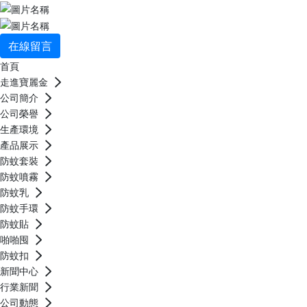
在線留言
首頁
走進寶麗金
公司簡介
公司榮譽
生產環境
產品展示
防蚊套裝
防蚊噴霧
防蚊乳
防蚊手環
防蚊貼
啪啪囤
防蚊扣
新聞中心
行業新聞
公司動態