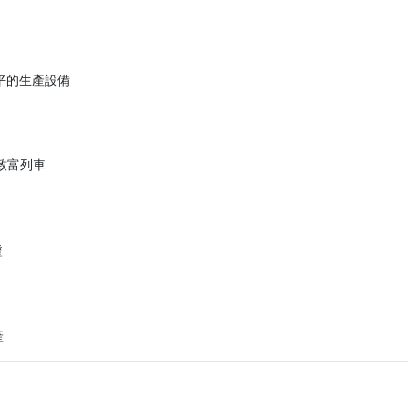
平的生產設備
上致富列車
證
產