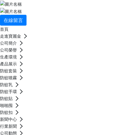
在線留言
首頁
走進寶麗金
公司簡介
公司榮譽
生產環境
產品展示
防蚊套裝
防蚊噴霧
防蚊乳
防蚊手環
防蚊貼
啪啪囤
防蚊扣
新聞中心
行業新聞
公司動態