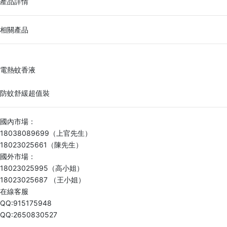
產品詳情
相關產品
電熱蚊香液
防蚊舒緩超值裝
國內市場：
18038089699（上官先生）
18023025661（陳先生）
國外市場：
18023025995（高小姐）
18023025687 （王小姐）
在線客服
QQ:915175948
QQ:2650830527